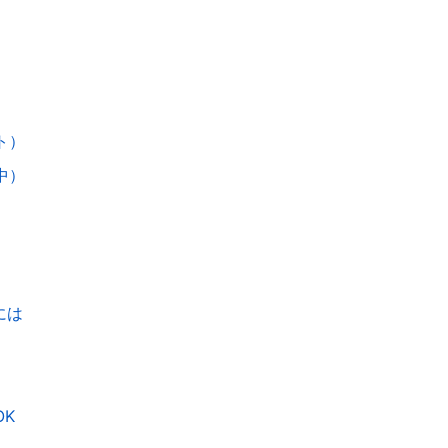
ト）
中）
には
K